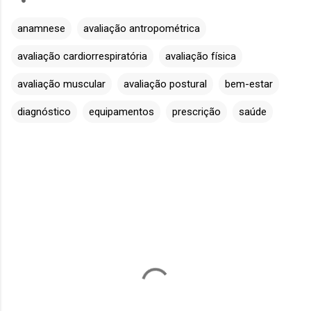
anamnese
avaliação antropométrica
avaliação cardiorrespiratória
avaliação física
avaliação muscular
avaliação postural
bem-estar
diagnóstico
equipamentos
prescrição
saúde
C
o
m
e
n
t
á
r
i